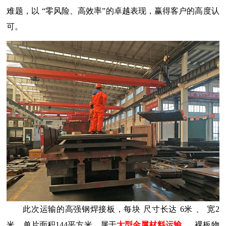
难题，以
“零风险、高效率”的卓越表现，赢得客户的高度认
可。
此次运输
的
高强钢焊接板
，每块
尺寸
长
达
6米
、
宽
2
米，单片面积144平方米，属于
大型金属材料运输
、
裸板物