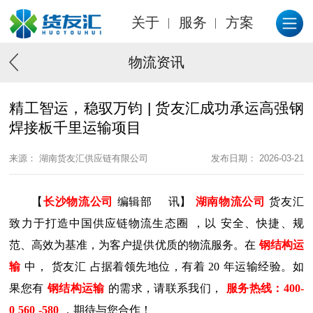
关于
服务
方案
物流资讯
精工智运，稳驭万钧 | 货友汇成功承运高强钢
焊接板千里运输项目
来源： 湖南货友汇供应链有限公司
发布日期： 2026-03-21
【
长沙物流公司
编辑部
讯】
湖南物流公司
货友汇
致力于打造中国供应链物流生态圈
，以
安全、快捷、规
范、高效为基准，为客户提供优质的物流服务。在
钢结构运
输
中，
货友汇
占据着领先地位，有着
20
年运输经验。如
果您有
钢结构运输
的需求，请联系我们，
服务热线：
400-
0
560
-580
，
期待与您合作！