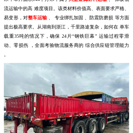
流
运输
中的高
难度项目。该类材料价值高、表面要求严格、
易变形，对
整车运输
、
专业绑扎加固
、
防震防磨损
等方面
提出极高要求。从湖南到浙江，千里路途复杂，如何在
单车
载重
35吨
的情况下，确保
24片“钢铁巨幕”
运输过程零滑
动、零损伤
，全面考验物流服务商的
综合供应链管理能力
。