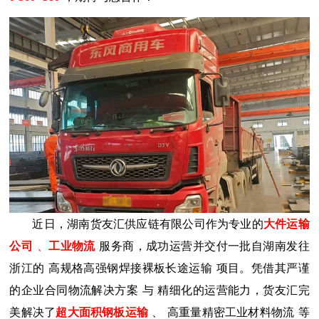
近日，湖南货友汇供应链有限公司作为专业的
大件运输
公司
、
工业物流
服务商
，成功运营
并交付一批自湖南发往
浙江的
高规格高强钢焊接裸板长途运输
项
目。凭借其严谨
的
企业合同物流解决方案
与
精细化的运营能力，货友汇完
美解决了
超大面积钢板运输
、
高重量精密工业材料物流
等