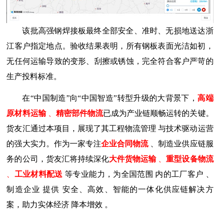
该批高强钢焊接板最终全部安全、准时、无损地送达浙
江客户指定地点。验收结果表明，所有钢板表面光洁如初，
无任何运输导致的变形、刮擦或锈蚀，完全符合客户严苛的
生产投料标准。
在
“中国制造”向“中国智造”转型升级的大背景下，
高端
原材料运输
、
精密部件物流
已成为产业链顺畅运转的关键。
货友汇通过本项目，展现了其
工程物流管理
与
技术驱动运营
的强大
实力。作为一家专注
企业合同物流
、
制造业供应链服
务
的公司，货友汇将持续深化
大件货物运输
、
重型设备物流
、
工业材料配送
等专业能力，为全国范围
内的
工厂客户
、
制造企业
提供
安全、高效、智能的一体化供应链解决方
案
，助力实体经济
降本增效
。