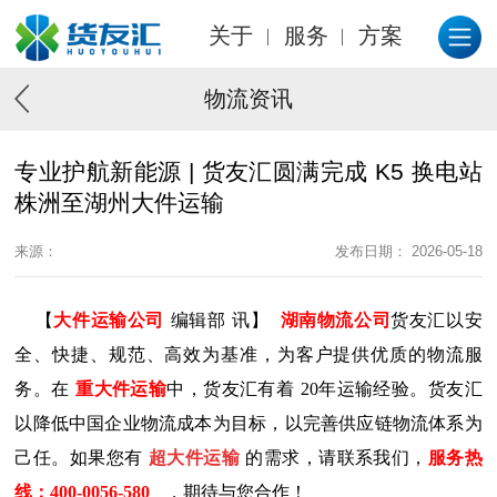
关于
服务
方案
物流资讯
专业护航新能源 | 货友汇圆满完成 K5 换电站
株洲至湖州大件运输
来源：
发布日期： 2026-05-18
【
大件运输公司
编辑部
讯】
湖南物流公司
货友汇以安
全、快捷、规范、高效为基准，为客户提供优质的物流服
务。在
重大件运输
中，货友汇有着
20年运输经验。货友汇
以降低中国企业物流成本为目标，以完善供应链物流体系为
己任。如果您有
超大件运输
的需求，请联系我们，
服务热
线：
400-0056-580
，期待与您合作！