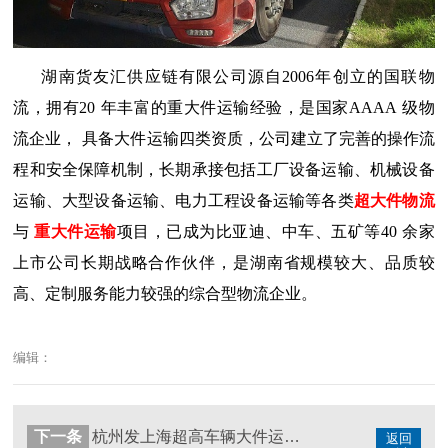
湖南货友汇供应链有限公司源自
2006
年创立的国联物
流，拥有
20
年丰富的
重大件运输
经验，是国家
AAAA
级物
流企业，
具备大件运输四类资质，公司建立了完善的操作流
程和安全保障机制，长期承接包括工厂设备运输、机械设备
运输、大型设备运输、电力工程设备运输等各类
超大件物流
与
重大件运输
项目，已成为比亚迪、中车、五矿等
40
余家
上市公司长期战略合作伙伴，是湖南省规模较大、品质较
高、定制服务能力较强的综合型物流企业。
编辑：
下一条
杭州发上海超高车辆大件运输 货友汇大件运输公司12小时安全送达
返回