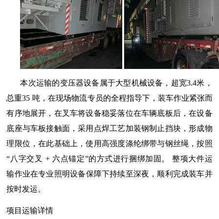
本次运输的变压器设备属于大型机械设备，超宽
3.4
米，
总重
35
吨，在现场物流专员的全程指导下，装车作业紧张而
有序地展开，在叉车将设备稳妥落位在车辆底板后，在设备
底座与车板接触面，采用点焊工艺加装钢制止挡块，形成物
理限位，在此基础上，使用高强度涤纶绑带与钢丝绳，按照
“八字交叉
+
六点锚定”的方式进行捆绑加固。
整项
大件运
输
作业在专业照明设备保障下持续至深夜，顺利完成装车并
按时发运。
项目运输详情